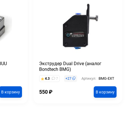
8UU
Экструдер Dual Drive (аналог
Bondtech BMG)
Артикул:
BMG-EXT
4.3
7
+
27
550
₽
В корзину
В корзину