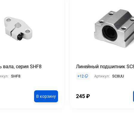
 вала, серия SHF8
Линейный подшипник SC
икул:
SHF8
Артикул:
SC8UU
+
12
245
₽
В корзину