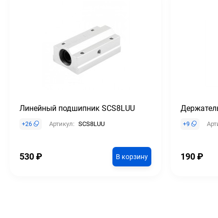
Линейный подшипник SCS8LUU
Держатель
Артикул:
SCS8LUU
Арт
+
26
+
9
530
₽
190
₽
В корзину