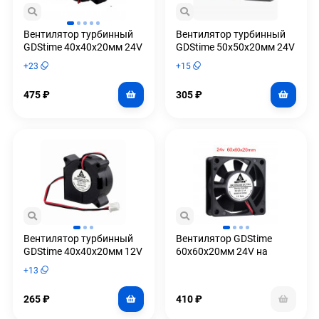
Вентилятор турбинный
Вентилятор турбинный
GDStime 40x40x20мм 24V
GDStime 50x50x20мм 24V
на подшипниках
0.06A
+
23
+
15
475
₽
305
₽
Вентилятор турбинный
Вентилятор GDStime
GDStime 40x40x20мм 12V
60x60x20мм 24V на
подшипниках
+
13
265
₽
410
₽