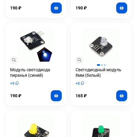
190
₽
190
₽
Модуль светодиода
Светодиодный модуль
пиранья (синий)
8мм (белый)
+
9
+
8
190
₽
165
₽