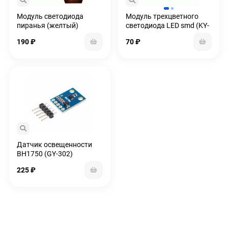
Модуль светодиода
Модуль трехцветного
пиранья (желтый)
светодиода LED smd (KY-
009)
190
₽
70
₽
Датчик освещенности
BH1750 (GY-302)
225
₽