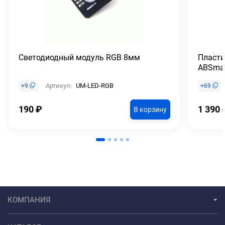
Светодиодный модуль RGB 8мм
Пласти
ABSma
Артикул:
UM-LED-RGB
+
9
+
69
190
₽
1 390
В корзину
КОМПАНИЯ