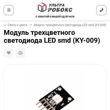
С ЗАБОТОЙ О ВАШЕЙ 3Д ПЕЧАТИ
и
Света и цвета
Модуль трехцветного светодиода LED smd (KY-009)
Модуль трехцветного
светодиода LED smd (KY-009)