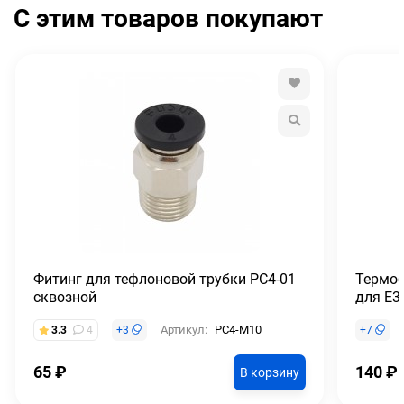
С этим товаров покупают
Фитинг для тефлоновой трубки PC4-01
Термоб
сквозной
для E3
Артикул:
PC4-M10
3.3
4
+
3
+
7
65
₽
140
₽
В корзину