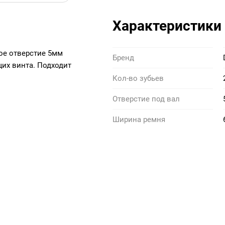
Характеристики
ое отверстие 5мм
Бренд
щих винта. Подходит
Кол-во зубьев
Отверстие под вал
Ширина ремня