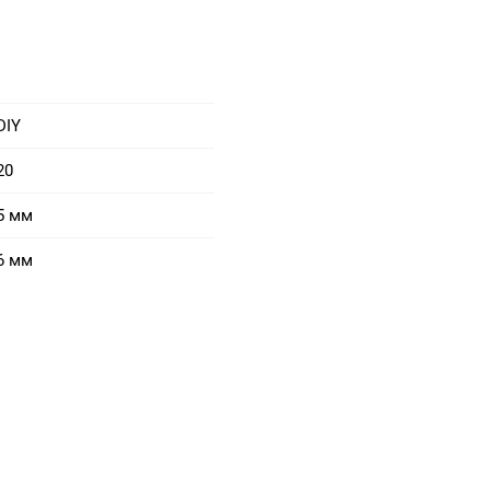
DIY
20
5 мм
6 мм