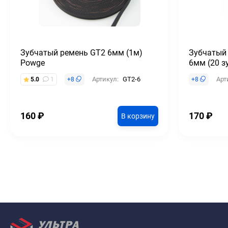
Зубчатый ремень GT2 6мм (1м)
Зубчатый
Powge
6мм (20 з
Артикул:
GT2-6
Арт
5.0
1
+
8
+
8
160
₽
170
₽
В корзину