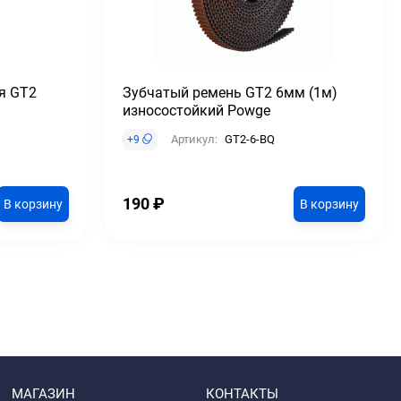
я GT2
Зубчатый ремень GT2 6мм (1м)
износостойкий Powge
Артикул:
GT2-6-BQ
+
9
190
₽
В корзину
В корзину
МАГАЗИН
КОНТАКТЫ