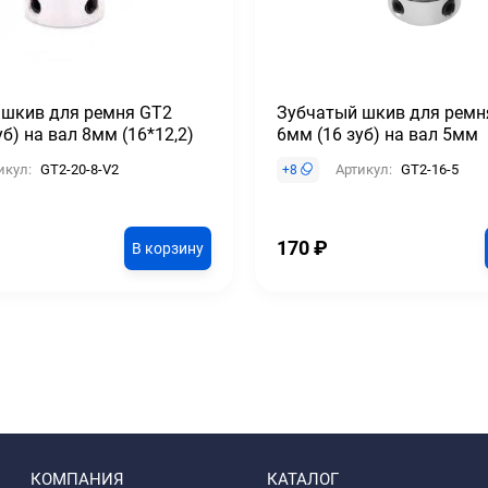
 шкив для ремня GT2
Зубчатый шкив для ремн
уб) на вал 8мм (16*12,2)
6мм (16 зуб) на вал 5мм
икул:
GT2-20-8-V2
Артикул:
GT2-16-5
+
8
170
₽
В корзину
КОМПАНИЯ
КАТАЛОГ