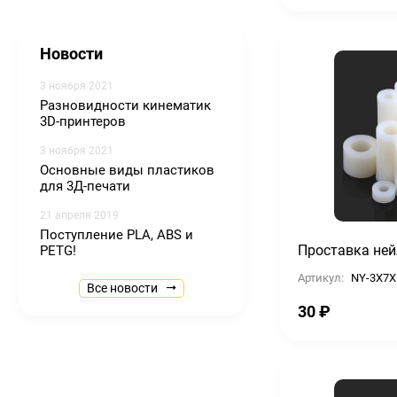
Новости
3 ноября 2021
Разновидности кинематик
3D-принтеров
3 ноября 2021
Основные виды пластиков
для 3Д-печати
21 апреля 2019
Поступление PLA, ABS и
Проставка ней
PETG!
Артикул:
NY-3X7X
Все новости
30
₽