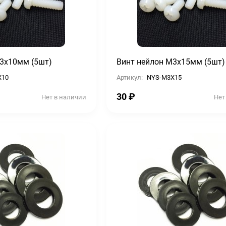
3х10мм (5шт)
Винт нейлон М3х15мм (5шт)
X10
Артикул:
NYS-M3X15
30
₽
Нет в наличии
Нет