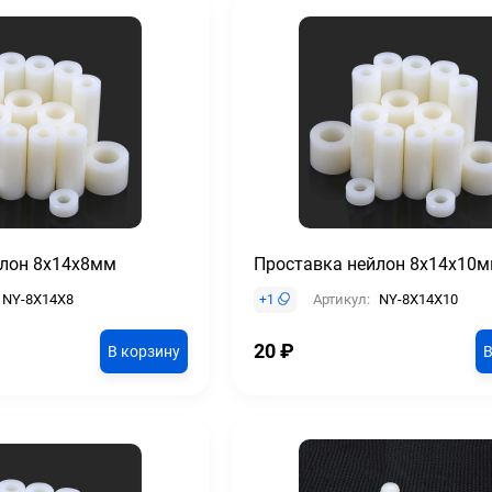
йлон 8х14х8мм
Проставка нейлон 8х14х10
NY-8X14X8
Артикул:
NY-8X14X10
+
1
20
₽
В корзину
В