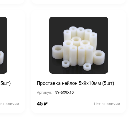
(5шт)
Проставка нейлон 5х9х10мм (5шт)
Артикул:
NY-5X9X10
45
₽
 в наличии
Нет в наличии