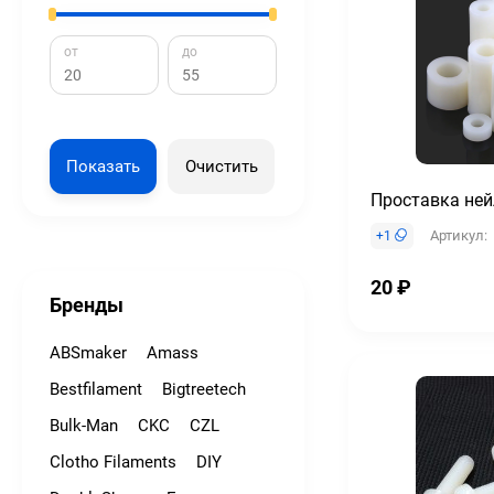
от
до
Показать
Очистить
Проставка не
Артикул:
+
1
20
₽
Бренды
ABSmaker
Amass
Bestfilament
Bigtreetech
Bulk-Man
CKC
CZL
Clotho Filaments
DIY