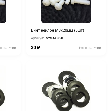
Винт нейлон М3х20мм (5шт)
Артикул:
NYS-M3X20
30
₽
 в наличии
Нет в наличии