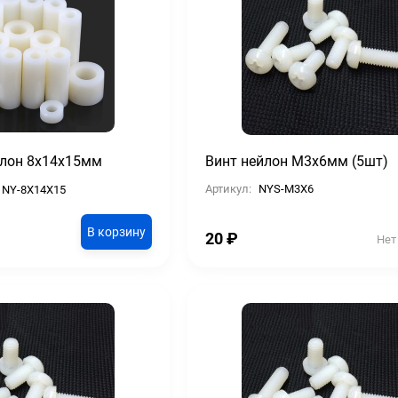
йлон 8х14х15мм
Винт нейлон М3х6мм (5шт)
Артикул:
NYS-M3X6
NY-8X14X15
В корзину
20
₽
Нет