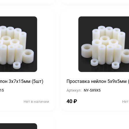
лон 3х7х15мм (5шт)
Проставка нейлон 5х9х5мм 
15
Артикул:
NY-5X9X5
40
₽
Нет в наличии
Нет