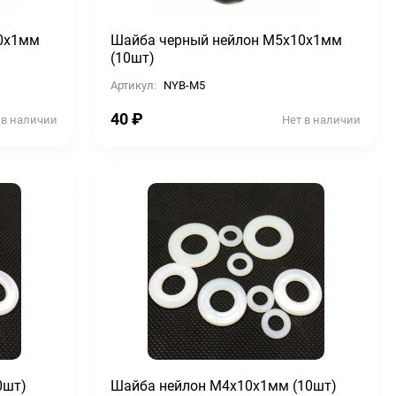
0х1мм
Шайба черный нейлон М5х10х1мм
(10шт)
Артикул:
NYB-M5
40
₽
 в наличии
Нет в наличии
0шт)
Шайба нейлон М4х10х1мм (10шт)