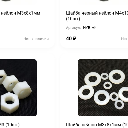
 нейлон М3х8х1мм
Шайба черный нейлон М4х1
(10шт)
Артикул:
NYB-M4
40
₽
Нет в наличии
Нет
М3 (10шт)
Шайба нейлон М3х8х1мм (1