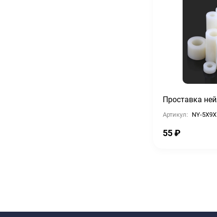
Проставка ней
Артикул:
NY-5X9X
55
₽