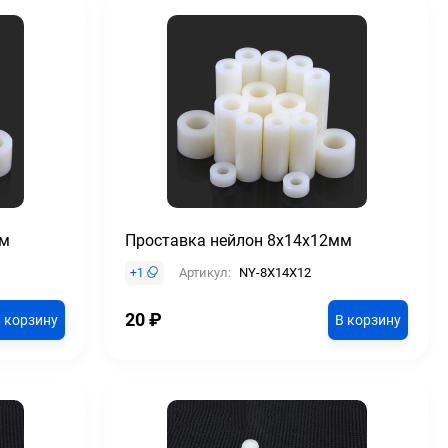
мм
Проставка нейлон 8х14х12мм
Артикул:
NY-8X14X12
+
1
20
₽
 корзину
В корзину