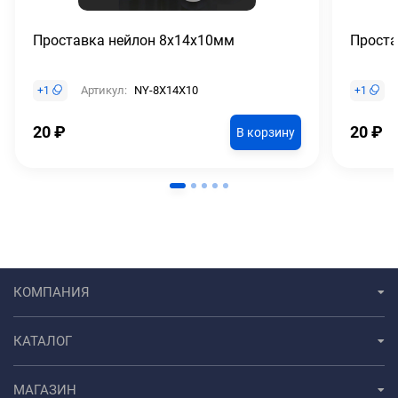
Проставка нейлон 8х14х10мм
Проста
Артикул:
NY-8X14X10
+
1
+
1
20
₽
20
₽
В корзину
КОМПАНИЯ
КАТАЛОГ
МАГАЗИН