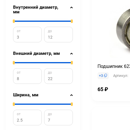
Внутренний диаметр,
мм
от
до
Внешний диаметр, мм
Подшипник 62
от
до
Артикул:
+
3
65
₽
Ширина, мм
от
до