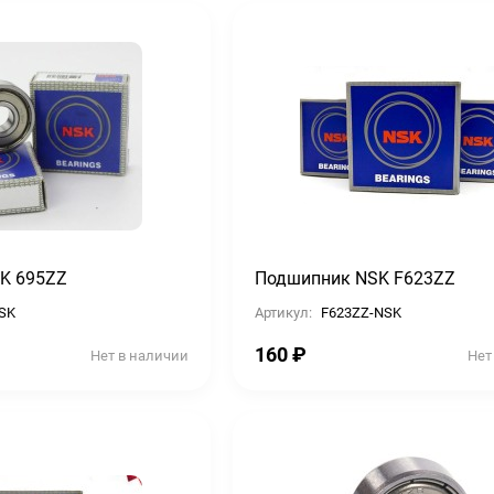
K 695ZZ
Подшипник NSK F623ZZ
SK
Артикул:
F623ZZ-NSK
160
₽
Нет в наличии
Нет