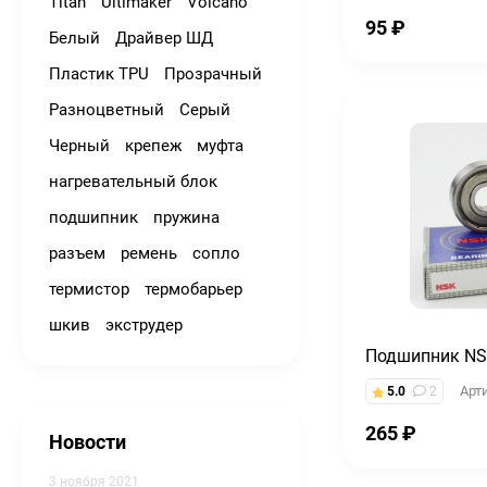
Titan
Ultimaker
Volcano
95
₽
Белый
Драйвер ШД
Пластик TPU
Прозрачный
Разноцветный
Серый
Черный
крепеж
муфта
нагревательный блок
подшипник
пружина
разъем
ремень
сопло
термистор
термобарьер
шкив
экструдер
Подшипник NS
Арт
5.0
2
265
₽
Новости
3 ноября 2021