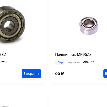
3ZZ
Подшипник MR95ZZ
623ZZ
Артикул:
MR95ZZ
+
3
65
₽
В корзину
В