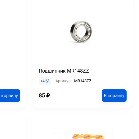
Подшипник MR148ZZ
Артикул:
MR148ZZ
+
4
85
₽
 корзину
В корзину