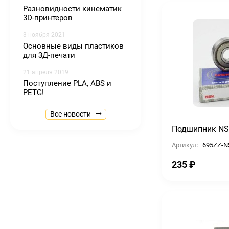
Разновидности кинематик
3D-принтеров
3 ноября 2021
Основные виды пластиков
для 3Д-печати
21 апреля 2019
Поступление PLA, ABS и
PETG!
Все новости
Подшипник NS
Артикул:
695ZZ-N
235
₽