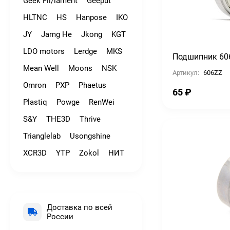
Geek Fil/lament
Geeput
HLTNC
HS
Hanpose
IKO
JY
Jamg He
Jkong
KGT
LDO motors
Lerdge
MKS
Подшипник 60
Mean Well
Moons
NSK
Артикул:
606ZZ
Omron
PXP
Phaetus
65
₽
Plastiq
Powge
RenWei
S&Y
THE3D
Thrive
Trianglelab
Usongshine
XCR3D
YTP
Zokol
НИТ
Доставка по всей
России