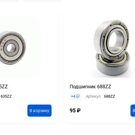
5ZZ
Подшипник 688ZZ
635ZZ
Артикул:
688ZZ
+
4
95
₽
В корзину
В