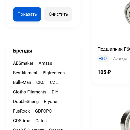
Показать
Очистить
Подшипник F6
Бренды
Артикул:
+
5
ABSmaker
Amass
105
₽
Bestfilament
Bigtreetech
Bulk-Man
CKC
CZL
Clotho Filaments
DIY
DoubleSheng
Eryone
FusRock
GDFOPO
GDStime
Gates