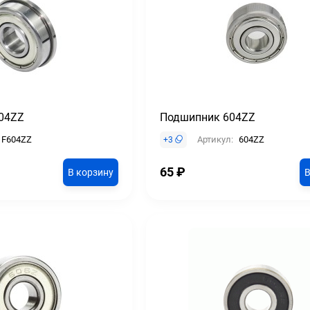
04ZZ
Подшипник 604ZZ
F604ZZ
Артикул:
604ZZ
+
3
65
₽
В корзину
В