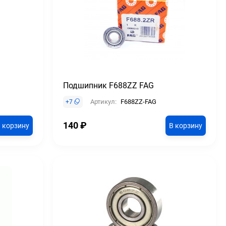
Подшипник F688ZZ FAG
Артикул:
F688ZZ-FAG
+
7
140
₽
 корзину
В корзину