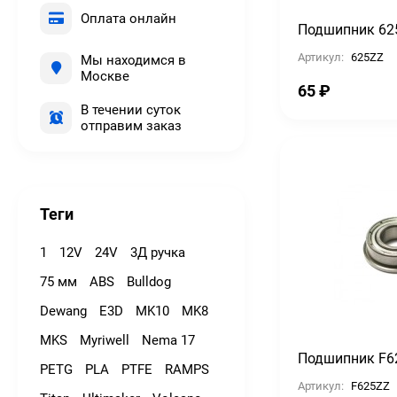
Оплата онлайн
Подшипник 62
Артикул:
625ZZ
Мы находимся в
Москве
65
₽
В течении суток
отправим заказ
Теги
1
12V
24V
3Д ручка
75 мм
ABS
Bulldog
Dewang
E3D
MK10
MK8
MKS
Myriwell
Nema 17
Подшипник F6
PETG
PLA
PTFE
RAMPS
Артикул:
F625ZZ