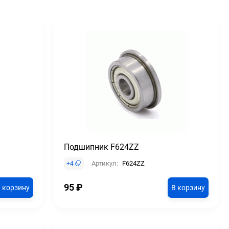
Подшипник F624ZZ
Артикул:
F624ZZ
+
4
95
₽
 корзину
В корзину