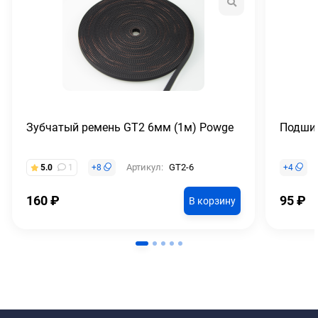
Зубчатый ремень GT2 6мм (1м) Powge
Подши
Артикул:
GT2-6
5.0
1
+
8
+
4
160
₽
95
₽
В корзину