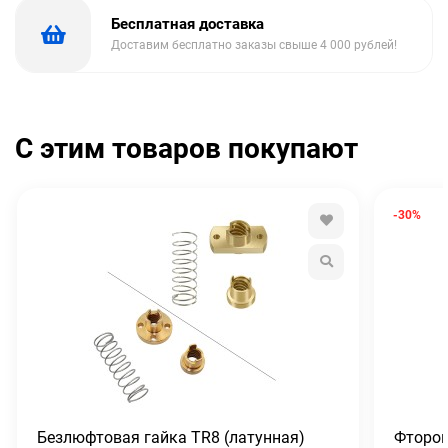
Бесплатная доставка
Доставим бесплатно заказы свыше 4 000 рублей!
С этим товаров покупают
-30%
Безлюфтовая гайка TR8 (латунная)
Фтороп