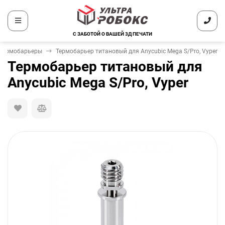
С ЗАБОТОЙ О ВАШЕЙ 3Д ПЕЧАТИ
Термобарьеры
Термобарьер титановый для Anycubic Mega S/Pro, Vyper
Термобарьер титановый для
Anycubic Mega S/Pro, Vyper