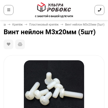
С ЗАБОТОЙ О ВАШЕЙ 3Д ПЕЧАТИ
ника
Крепёж
Пластиковый крепёж
Винт нейлон М3х20мм (5шт)
Винт нейлон М3х20мм (5шт)