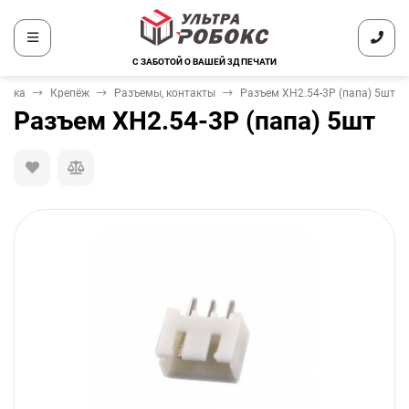
С ЗАБОТОЙ О ВАШЕЙ 3Д ПЕЧАТИ
ника
Крепёж
Разъемы, контакты
Разъем XH2.54-3P (папа) 5шт
Разъем XH2.54-3P (папа) 5шт