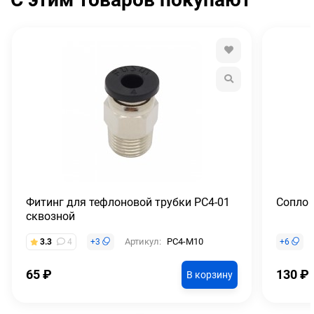
Фитинг для тефлоновой трубки PC4-01
Сопло 
сквозной
Артикул:
PC4-M10
3.3
4
+
3
+
6
65
₽
130
₽
В корзину