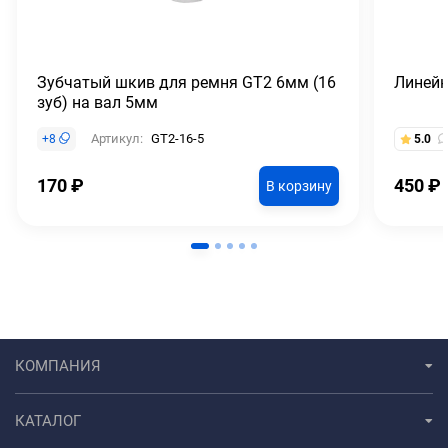
Зубчатый шкив для ремня GT2 6мм (16
Линей
зуб) на вал 5мм
Артикул:
GT2-16-5
+
8
5.0
170
₽
450
₽
В корзину
КОМПАНИЯ
КАТАЛОГ