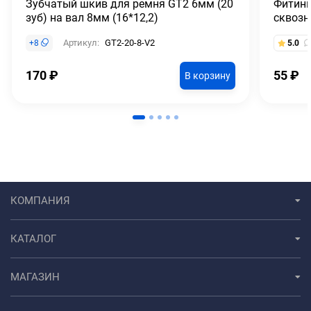
Зубчатый шкив для ремня GT2 6мм (20
Фитинг
зуб) на вал 8мм (16*12,2)
сквозн
Артикул:
GT2-20-8-V2
+
8
5.0
170
₽
55
₽
В корзину
КОМПАНИЯ
КАТАЛОГ
МАГАЗИН