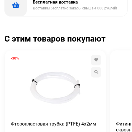
Бесплатная доставка
Доставим бесплатно заказы свыше 4 000 рублей!
С этим товаров покупают
-30%
Фторопластовая трубка (PTFE) 4х2мм
Фитинг
сквозн