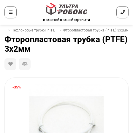
С ЗАБОТОЙ О ВАШЕЙ 3Д ПЕЧАТИ
нды
Тефлоновые трубки PTFE
Фторопластовая трубка (PTFE) 3х2мм
Фторопластовая трубка (PTFE)
3х2мм
-35%