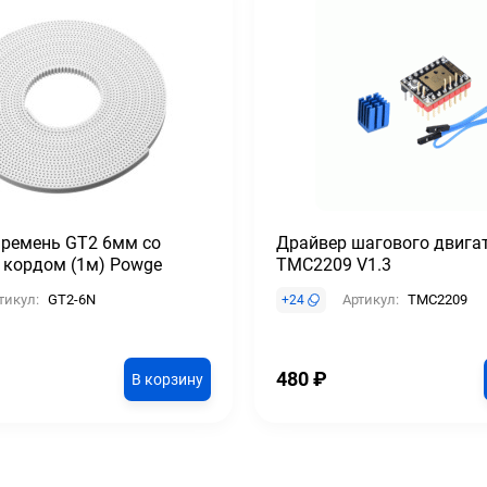
 ремень GT2 6мм со
Драйвер шагового двига
 кордом (1м) Powge
TMC2209 V1.3
тикул:
GT2-6N
Артикул:
TMC2209
+
24
480
₽
В корзину