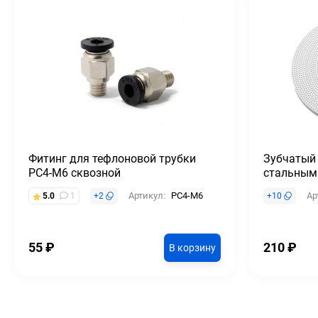
Фитинг для тефлоновой трубки
Зубчатый
PC4-M6 сквозной
стальным
Артикул:
PC4-M6
Ар
5.0
1
+
2
+
10
55
₽
210
₽
В корзину