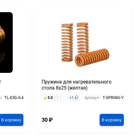
т
Пружина для нагревательного
стола 8x25 (желтая)
:
TL-E3D-0.4
Артикул:
T-SPRING-Y
5.0
1
+
1
30
₽
В корзину
В корзину