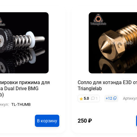
улировки прижима для
Сопло для хотэнда E3D о
а Dual Drive BMG
Trianglelab
b)
Артикул
5.0
1
+
12
икул:
TL-THUMB
250
₽
В корзину