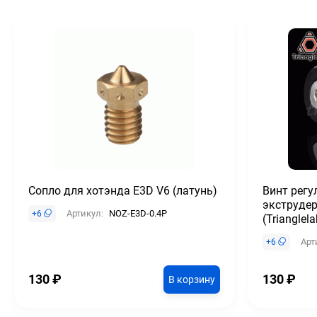
Сопло для хотэнда E3D V6 (латунь)
Винт рег
экструдер
Артикул:
NOZ-E3D-0.4P
+
6
(Trianglela
Арт
+
6
130
₽
130
₽
В корзину