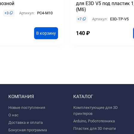
возной
для E3D V5 под пластик 
(М6)
Артикул:
PC4-M10
+
3
Артикул:
E3D-TP-V5
+
7
140
₽
В корзину
КОМПАНИЯ
КАТАЛОГ
Новые поступления
Комплектующие для 3D
принтеров
О нас
Arduino, Робототехника
Доставка и оплата
Пластик для 3D печати
Бонусная программа