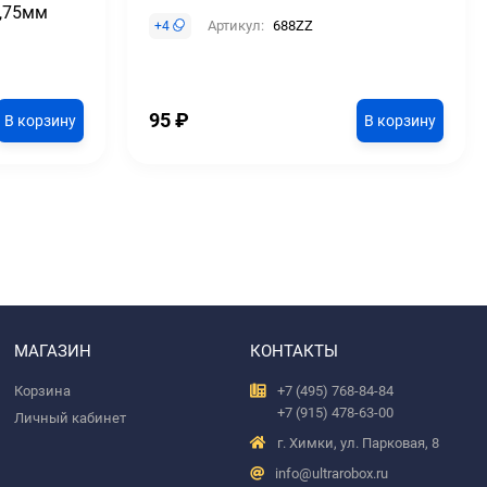
1,75мм
Артикул:
688ZZ
+
4
95
₽
В корзину
В корзину
МАГАЗИН
КОНТАКТЫ
Корзина
+7 (495) 768-84-84
+7 (915) 478-63-00
Личный кабинет
г. Химки, ул. Парковая, 8
info@ultrarobox.ru