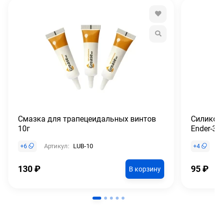
Смазка для трапецеидальных винтов
Силико
10г
Ender-3
Артикул:
LUB-10
+
6
+
4
130
₽
95
₽
В корзину