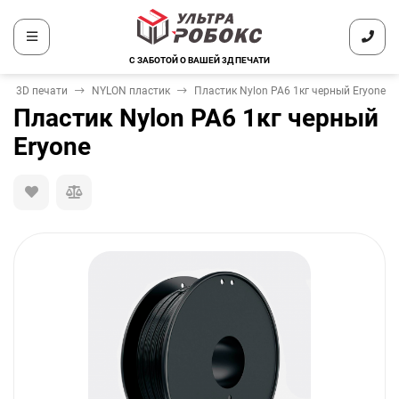
С ЗАБОТОЙ О ВАШЕЙ 3Д ПЕЧАТИ
ля 3D печати
NYLON пластик
Пластик Nylon PA6 1кг черный Eryone
Пластик Nylon PA6 1кг черный
Eryone