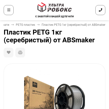
С ЗАБОТОЙ О ВАШЕЙ 3Д ПЕЧАТИ
печати
PETG пластик
Пластик PETG 1кг (серебристый) от ABSmaker
Пластик PETG 1кг
(серебристый) от ABSmaker