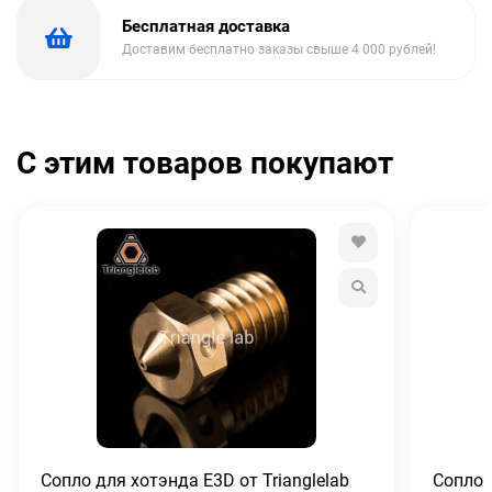
Бесплатная доставка
Доставим бесплатно заказы свыше 4 000 рублей!
С этим товаров покупают
Сопло для хотэнда E3D от Trianglelab
Сопло 