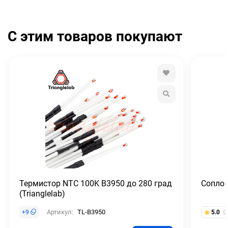
С этим товаров покупают
Термистор NTC 100K B3950 до 280 град
Сопло 
(Trianglelab)
Артикул:
TL-B3950
+
9
5.0