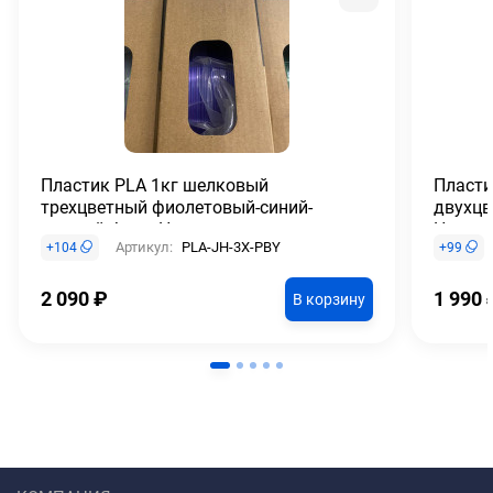
Пластик PLA 1кг шелковый
Пласти
трехцветный фиолетовый-синий-
двухцв
желтый Jamg He
He
Артикул:
PLA-JH-3X-PBY
+
104
+
99
2 090
₽
1 990
В корзину