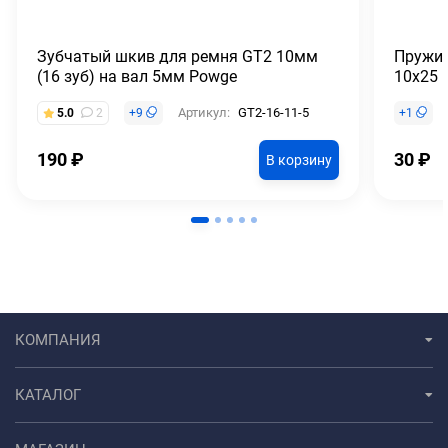
Зубчатый шкив для ремня GT2 10мм
Пружин
(16 зуб) на вал 5мм Powge
10x25 
Артикул:
GT2-16-11-5
5.0
2
+
9
+
1
190
₽
30
₽
В корзину
КОМПАНИЯ
КАТАЛОГ