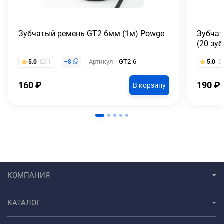
Зубчатый ремень GT2 6мм (1м) Powge
Зубчат
(20 зу
Артикул:
GT2-6
5.0
1
+
8
5.0
160
₽
190
₽
В корзину
КОМПАНИЯ
КАТАЛОГ