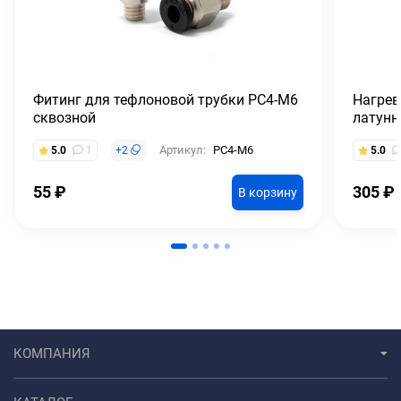
Фитинг для тефлоновой трубки PC4-M6
Нагрев
сквозной
латунн
Артикул:
PC4-M6
5.0
1
+
2
5.0
55
₽
305
₽
В корзину
КОМПАНИЯ