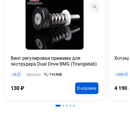
Винт регулировки прижима для
Хотэнд
экструдера Dual Drive BMG (Trianglelab)
Артикул:
TL-THUMB
+
6
+
209
130
₽
4 190
В корзину