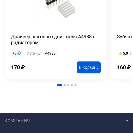
Драйвер шагового двигателя A4988 с
Зубчат
радиатором
Артикул:
A4988
+
8
5.0
170
₽
160
₽
В корзину
КОМПАНИЯ