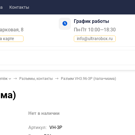
ма
Контакты
График работы
Парковая, 8
Пн-Пт 10:00—18:30
а карте
info@ultrarobox.ru
епёж
Разъемы, контакты
Разъем VH3.96-3P (папа+мама)
ама)
Нет в наличии
Артикул:
VH-3P