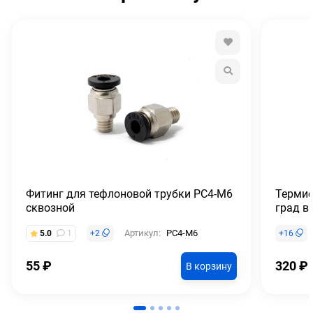
Фитинг для тефлоновой трубки PC4-M6
Термис
сквозной
град в 
Артикул:
PC4-M6
5.0
1
+
2
+
16
55
₽
320
₽
В корзину