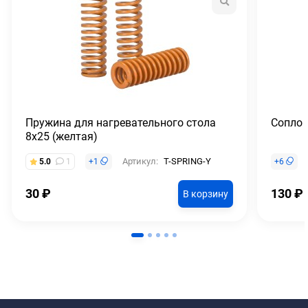
Пружина для нагревательного стола
Сопло 
8x25 (желтая)
Артикул:
T-SPRING-Y
5.0
1
+
1
+
6
30
₽
130
₽
В корзину