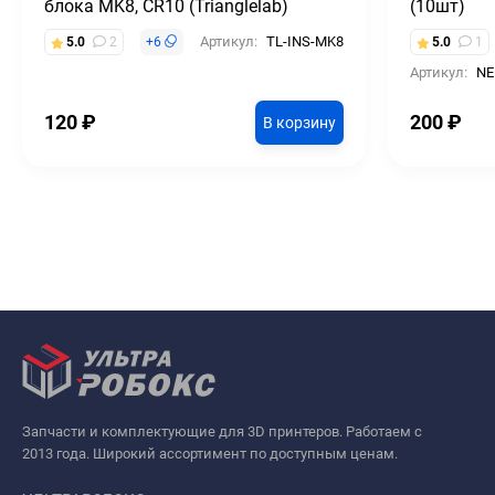
блока MK8, CR10 (Trianglelab)
(10шт)
Артикул:
TL-INS-MK8
5.0
2
+
6
5.0
1
Артикул:
NE
120
₽
200
₽
В корзину
Запчасти и комплектующие для 3D принтеров. Работаем с
2013 года. Широкий ассортимент по доступным ценам.