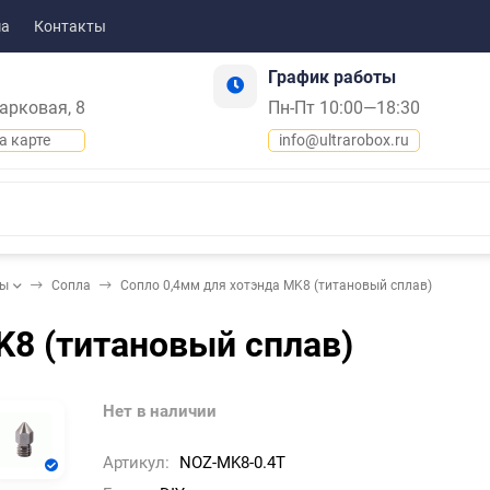
ма
Контакты
График работы
Парковая, 8
Пн-Пт 10:00—18:30
а карте
info@ultrarobox.ru
ды
Сопла
Сопло 0,4мм для хотэнда MK8 (титановый сплав)
K8 (титановый сплав)
Нет в наличии
Артикул:
NOZ-MK8-0.4T