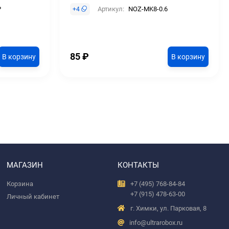
P
Артикул:
NOZ-MK8-0.6
+
4
85
₽
В корзину
В корзину
МАГАЗИН
КОНТАКТЫ
Корзина
+7 (495) 768-84-84
+7 (915) 478-63-00
Личный кабинет
г. Химки, ул. Парковая, 8
info@ultrarobox.ru