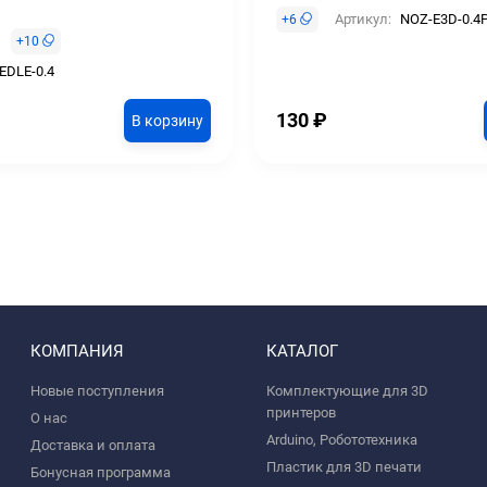
Артикул:
NOZ-E3D-0.4
+
6
+
10
EDLE-0.4
130
₽
В корзину
КОМПАНИЯ
КАТАЛОГ
Новые поступления
Комплектующие для 3D
принтеров
О нас
Arduino, Робототехника
Доставка и оплата
Пластик для 3D печати
Бонусная программа