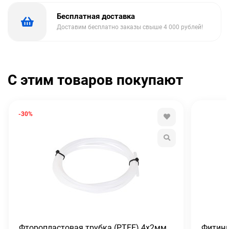
Бесплатная доставка
Доставим бесплатно заказы свыше 4 000 рублей!
С этим товаров покупают
-30%
Фторопластовая трубка (PTFE) 4х2мм
Фитинг