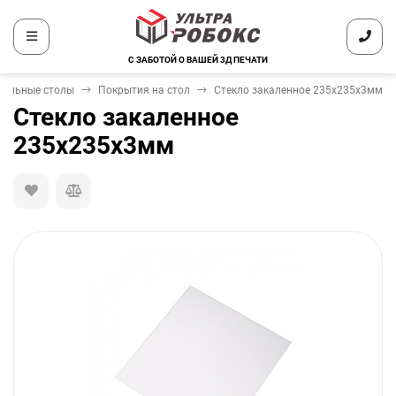
С ЗАБОТОЙ О ВАШЕЙ 3Д ПЕЧАТИ
тельные столы
Покрытия на стол
Стекло закаленное 235х235х3мм
Стекло закаленное
235х235х3мм