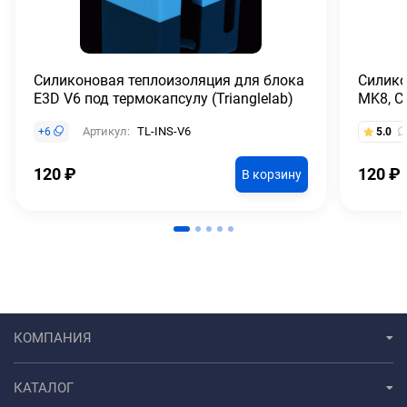
Силиконовая теплоизоляция для блока
Силико
E3D V6 под термокапсулу (Trianglelab)
MK8, CR
Артикул:
TL-INS-V6
+
6
5.0
120
₽
120
₽
В корзину
КОМПАНИЯ
КАТАЛОГ