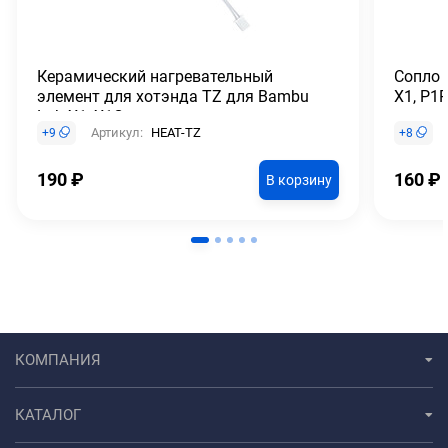
Керамический нагревательный
Сопло 
элемент для хотэнда TZ для Bambu
X1, P1
Lab X1, X1C
Артикул:
HEAT-TZ
+
9
+
8
190
₽
160
₽
В корзину
КОМПАНИЯ
КАТАЛОГ