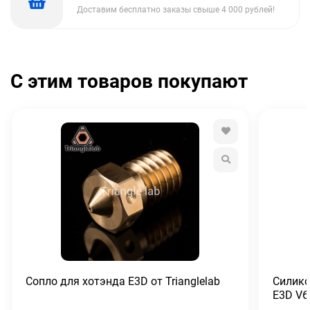
Доставим бесплатно заказы свыше 4 000 рублей!
С этим товаров покупают
Сопло для хотэнда E3D от Trianglelab
Силико
E3D V6