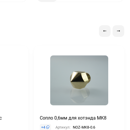
с
Сопло 0,6мм для хотэнда MK8
Артикул:
NOZ-MK8-0.6
+
4