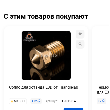
С этим товаров покупают
Сопло для хотэнда E3D от Trianglelab
Термоб
для E3
Артикул:
TL-E3D-0.4
5.0
1
+
12
+
7