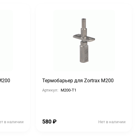
 M200
Термобарьер для Zortrax M200
Артикул:
M200-T1
580
₽
ет в наличии
Нет в наличии