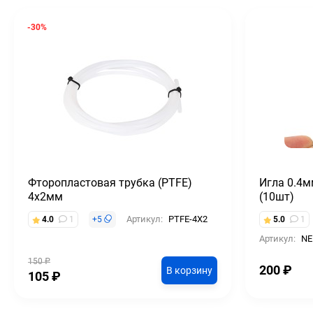
-30%
Фторопластовая трубка (PTFE)
Игла 0.4м
4х2мм
(10шт)
Артикул:
PTFE-4X2
4.0
1
+
5
5.0
1
Артикул:
NE
150
₽
200
₽
В корзину
105
₽