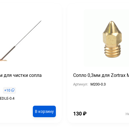
м для чистки сопла
Сопло 0,3мм для Zortrax
Артикул:
M200-0.3
+
10
EDLE-0.4
В корзину
130
₽
Н