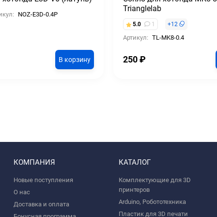
Trianglelab
икул:
NOZ-E3D-0.4P
5.0
1
+
12
Артикул:
TL-MK8-0.4
250
₽
В корзину
КОМПАНИЯ
КАТАЛОГ
Новые поступления
Комплектующие для 3D
принтеров
О нас
Arduino, Робототехника
Доставка и оплата
Пластик для 3D печати
Бонусная программа