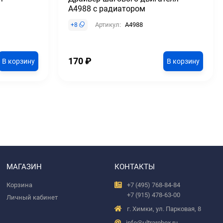
A4988 с радиатором
Артикул:
A4988
+
8
170
₽
В корзину
В корзину
МАГАЗИН
КОНТАКТЫ
Корзина
+7 (495) 768-84-84
+7 (915) 478-63-00
Личный кабинет
г. Химки, ул. Парковая, 8
info@ultrarobox.ru