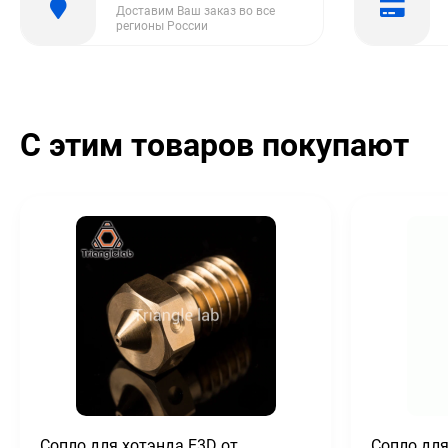
Доставим Ваш заказ во все
регионы России
С этим товаров покупают
Сопло для хотэнда E3D от
Сопло для