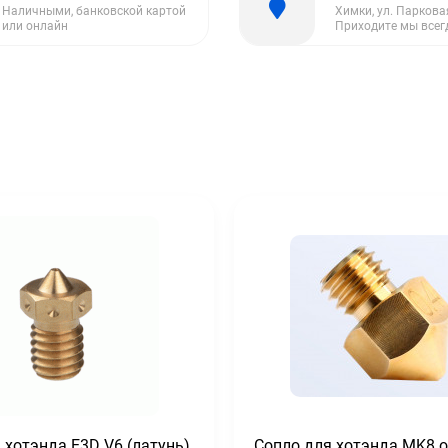
Наличными, банковской картой
Химки, ул. Парковая
или онлайн
Приходите мы всег
 хотэнда E3D V6 (латунь)
Сопло для хотэнда MK8 о