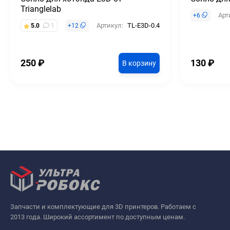
Trianglelab
Арт
+
6
Артикул:
TL-E3D-0.4
5.0
1
+
12
250
₽
130
₽
В корзину
Запчасти и комплектующие для 3D принтеров. Работаем с
2013 года. Широкий ассортимент по доступным ценам.