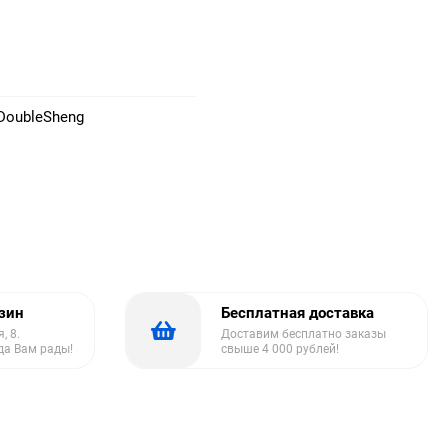
DoubleSheng
азин
Бесплатная доставка
, 8.
Доставим бесплатно заказы
да Вам рады!
свыше 4 000 рублей!