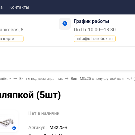
ма
Контакты
График работы
Парковая, 8
Пн-Пт 10:00—18:30
а карте
info@ultrarobox.ru
епёж
Винты под шестигранник
Винт М3х25 с полукруглой шляпкой 
шляпкой (5шт)
Нет в наличии
Артикул:
M3X25-R