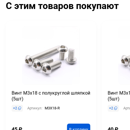
С этим товаров покупают
Винт М3х18 с полукруглой шляпкой
Винт М3х1
(5шт)
(5шт)
Артикул:
M3X18-R
Арт
+
2
+
2
45
₽
40
₽
В корзину