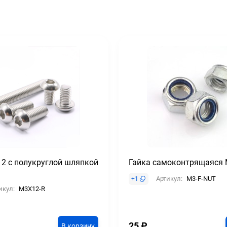
2 с полукруглой шляпкой
Гайка самоконтрящаяся 
Артикул:
M3-F-NUT
+
1
икул:
M3X12-R
25
₽
В корзину