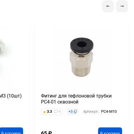
М3 (10шт)
Фитинг для тефлоновой трубки
PC4-01 сквозной
Артикул:
PC4-M10
3.3
4
+
3
65
₽
В корзину
В корзину