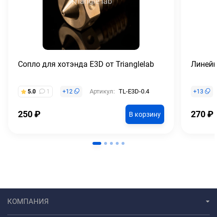
Сопло для хотэнда E3D от Trianglelab
Линей
Артикул:
TL-E3D-0.4
5.0
1
+
12
+
13
250
₽
270
₽
В корзину
КОМПАНИЯ