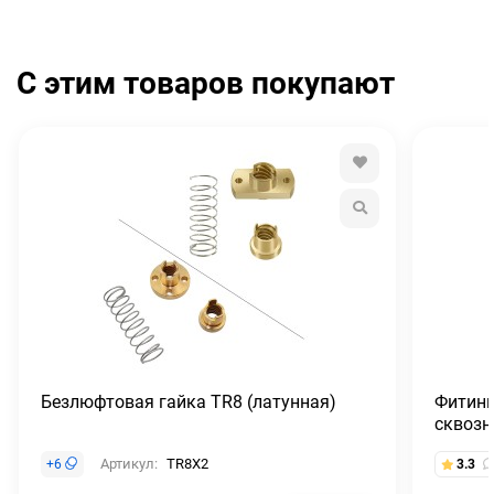
С этим товаров покупают
Безлюфтовая гайка TR8 (латунная)
Фитинг
сквозн
Артикул:
TR8X2
+
6
3.3