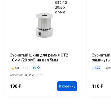
Зубчатый шкив для ремня GT2
Зубчатый
10мм (20 зуб) на вал 5мм
замкнуты
Арт
5.0
1
+
9
+
5
Артикул:
GT2-20-11-5
190
₽
110
₽
В корзину