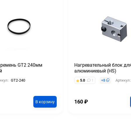
 ремень GT2 240мм
Нагревательный блок для
й
алюминиевый (HS)
икул:
GT2-240
Артикул:
5.0
1
+
8
160
₽
В корзину