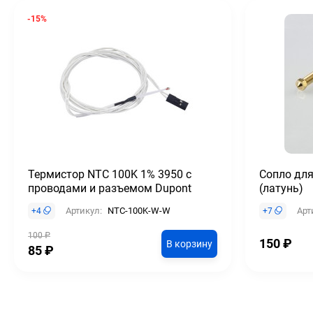
-15%
Термистор NTC 100K 1% 3950 с
Сопло для
проводами и разъемом Dupont
(латунь)
Артикул:
NTC-100K-W-W
Арт
+
4
+
7
100
₽
150
₽
В корзину
85
₽