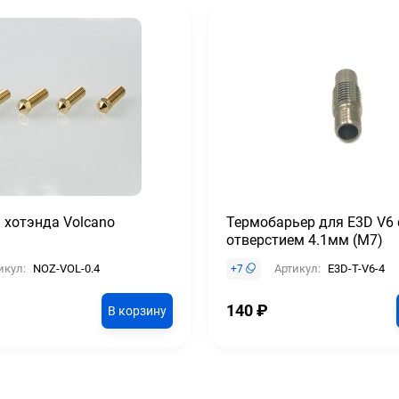
 хотэнда Volcano
Термобарьер для E3D V6 
отверстием 4.1мм (М7)
икул:
NOZ-VOL-0.4
Артикул:
E3D-T-V6-4
+
7
140
₽
В корзину