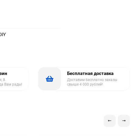
DIY
азин
Бесплатная доставка
, 8.
Доставим бесплатно заказы
да Вам рады!
свыше 4 000 рублей!