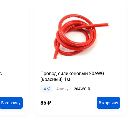
с
Провод силиконовый 20AWG
(красный) 1м
Артикул:
20AWG-R
+
4
85
₽
В корзину
В корзину