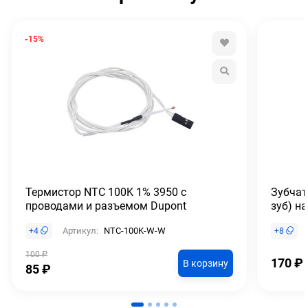
-15%
Термистор NTC 100K 1% 3950 с
Зубчат
проводами и разъемом Dupont
зуб) н
Артикул:
NTC-100K-W-W
+
4
+
8
100
₽
170
₽
В корзину
85
₽