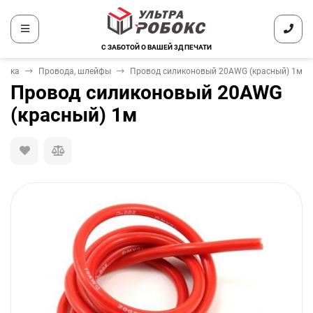
С ЗАБОТОЙ О ВАШЕЙ 3Д ПЕЧАТИ
оника
Провода, шлейфы
Провод силиконовый 20AWG (красный) 1м
Провод силиконовый 20AWG
(красный) 1м