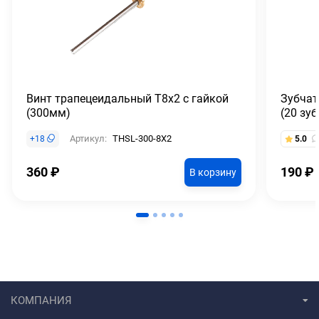
Винт трапецеидальный T8x2 с гайкой
Зубчат
(300мм)
(20 зу
Артикул:
THSL-300-8X2
+
18
5.0
360
₽
190
₽
В корзину
КОМПАНИЯ